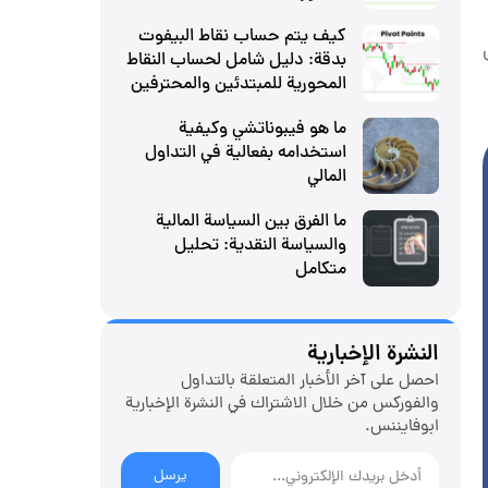
كيف يتم حساب نقاط البيفوت
بدقة: دليل شامل لحساب النقاط
المحورية للمبتدئين والمحترفين
ما هو فيبوناتشي وكيفية
استخدامه بفعالية في التداول
المالي
ما الفرق بين السياسة المالية
والسياسة النقدية: تحليل
متكامل
النشرة الإخبارية
احصل على آخر الأخبار المتعلقة بالتداول
والفوركس من خلال الاشتراك في النشرة الإخبارية
ابوفایننس.
يرسل