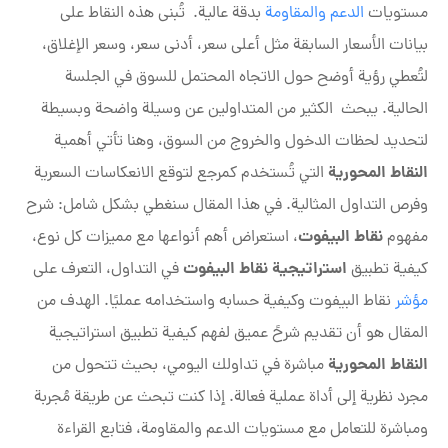
مستويات
الدعم والمقاومة
بدقة عالية. تُبنى هذه النقاط على
بيانات الأسعار السابقة مثل أعلى سعر، أدنى سعر، وسعر الإغلاق،
لتُعطي رؤية أوضح حول الاتجاه المحتمل للسوق في الجلسة
الحالية. يبحث الكثير من المتداولين عن وسيلة واضحة وبسيطة
لتحديد لحظات الدخول والخروج من السوق، وهنا تأتي أهمية
النقاط المحورية
التي تُستخدم كمرجع لتوقع الانعكاسات السعرية
وفرص التداول المثالية. في هذا المقال سنغطي بشكل شامل: شرح
نقاط البيفوت
مفهوم
، استعراض أهم أنواعها مع مميزات كل نوع،
استراتيجية نقاط البيفوت
كيفية تطبيق
في التداول، التعرف على
مؤشر
نقاط البيفوت وكيفية حسابه واستخدامه عمليًا. الهدف من
المقال هو أن تقديم شرحً عميق لفهم كيفية تطبيق استراتيجية
النقاط المحورية
مباشرة في تداولك اليومي، بحيث تتحول من
مجرد نظرية إلى أداة عملية فعالة. إذا كنت تبحث عن طريقة مُجربة
ومباشرة للتعامل مع مستويات الدعم والمقاومة، فتابع القراءة