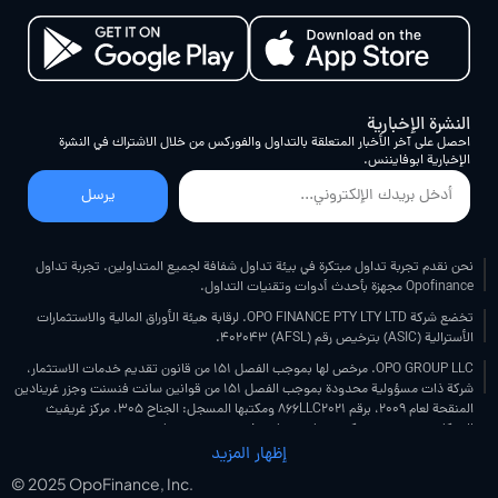
النشرة الإخبارية
احصل على آخر الأخبار المتعلقة بالتداول والفوركس من خلال الاشتراك في النشرة
الإخبارية ابوفایننس.
يرسل
نحن نقدم تجربة تداول مبتكرة في بيئة تداول شفافة لجميع المتداولين. تجربة تداول
Opofinance مجهزة بأحدث أدوات وتقنيات التداول.
تخضع شركة OPO FINANCE PTY LTY LTD. لرقابة هيئة الأوراق المالية والاستثمارات
الأسترالية (ASIC) بترخيص رقم (AFSL) 402043.
OPO GROUP LLC. مرخص لها بموجب الفصل 151 من قانون تقديم خدمات الاستثمار،
شركة ذات مسؤولية محدودة بموجب الفصل 151 من قوانين سانت فنسنت وجزر غرينادين
المنقحة لعام 2009، برقم 866LLC2021 ومكتبها المسجل: الجناح 305، مركز غريفيث
للشركات، بيتشمونت، كينغستاون، سانت فنسنت وجزر غرينادين.
إظهار المزيد
شركة OPO FINANCE (PTY) LTD مرخصة ومنظمة من قبل هيئة سلوكيات القطاع المالي
في جنوب أفريقيا ("FSCA")، ترخيص رقم 54594 (ساري المفعول في 20 مايو 2025).
© 2025 OpoFinance, Inc.