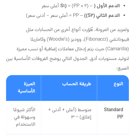
الدعم الأول (
(
S1
– (2 × PP) =
أعلى سعر
الدعم الثاني (
S2
)
)
– PP = أعلى سعر − أدنى سعر)
ولمزيد من المرونة، طُوّرت أنواع أخرى من الحسابات مثل
فيبوناتشي (Fibonacci)، ووديز (Woodie’s) وكاماريلا
(Camarilla) حيث يتم إدخال معاملات إضافية أو نسب مميزة
لتوليد مستويات أدق. الجدول التالي يوضح الفروقات الأساسية بين
الصيغ:
النوع
طريقة الحساب
الميزة
الأساسية
Standard
متوسط (أعلى + أدنى +
الأكثر شيوعًا
PP
إغلاق) ÷ 3
وسهولة في
الاستخدام