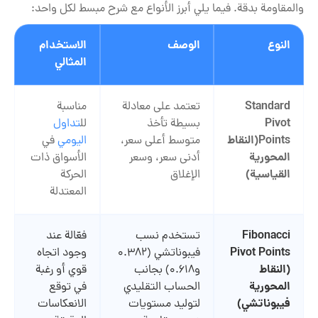
والمقاومة بدقة. فيما يلي أبرز الأنواع مع شرح مبسط لكل واحد:
النوع
الوصف
الاستخدام
المثالي
Standard
تعتمد على معادلة
مناسبة
Pivot
بسيطة تأخذ
لل
تداول
Points
(ا
لنقاط
متوسط أعلى سعر،
اليومي
في
المحورية
أدنى سعر، وسعر
الأسواق ذات
القياسية
)
الإغلاق
الحركة
المعتدلة
Fibonacci
تستخدم نسب
فعّالة عند
Pivot Points
فيبوناتشي (0.382
وجود اتجاه
(
النقاط
و0.618) بجانب
قوي أو رغبة
المحورية
الحساب التقليدي
في توقع
فيبوناتشي
)
لتوليد مستويات
الانعكاسات