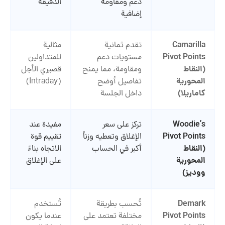
دعم ومقاومة
الدقيقة
إضافية
Camarilla
تقدم ثمانية
مثالية
Pivot Points
مستويات دعم
للمتداولين
(
النقاط
ومقاومة، مما يمنح
قصيري الأجل
المحورية
تفاصيل أوضح
(Intraday)
كاماريلا
)
داخل الجلسة
Woodie’s
تركز على سعر
مفيدة عند
Pivot Points
الإغلاق وتعطيه وزناً
تقييم قوة
(
النقاط
أكبر في الحساب
الاتجاه بناءً
المحورية
على الإغلاق
ووديز
)
Demark
تُحسب بطريقة
تُستخدم
Pivot Points
مختلفة تعتمد على
عندما يكون