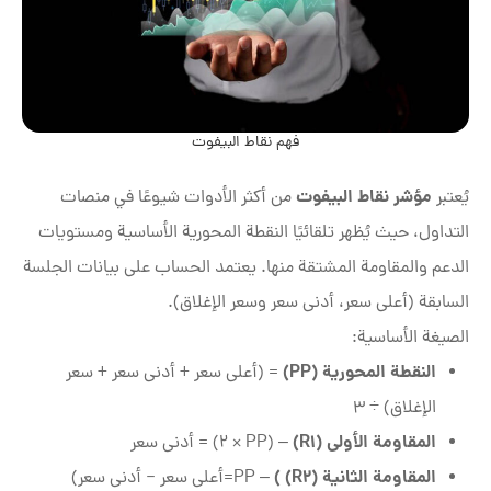
فهم نقاط البيفوت
مؤشر نقاط البيفوت
يُعتبر
من أكثر الأدوات شيوعًا في منصات
التداول، حيث يُظهر تلقائيًا النقطة المحورية الأساسية ومستويات
الدعم والمقاومة المشتقة منها. يعتمد الحساب على بيانات الجلسة
السابقة (أعلى سعر، أدنى سعر وسعر الإغلاق).
الصيغة الأساسية:
النقطة المحورية (
PP
)
= (أعلى سعر + أدنى سعر + سعر
الإغلاق) ÷ 3
المقاومة الأولى (
R1
)
– (2 × PP) = أدنى سعر
المقاومة الثانية (
R2
)
)
– PP=أعلى سعر − أدنى سعر)