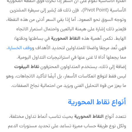
الفكرة الأساسية تقوم على أن السعر إذا تحرك فوق النقطة المحورية
الأساسية (Pivot Point)، فإن ذلك قد يُشير إلى سيطرة المشترين
وتوجه السوق نحو الصعود. أما إذا بقي السعر أدنى من هذه النقطة،
فيُعتبر ذلك إشارة على هيمنة البائعين واحتمال استمرار الاتجاه
النقاط المحورية
الهابط. تكمن أهمية هذه
في بساطتها ودقتها؛
فهي تُعد مرجعًا واضحًا للمتداولين لتحديد الأهداف و
وقف الخسارة
،
مما يجعلها أداة لا غنى عنها في استراتيجيات التداول اليومية.
نقاط البيفوت
إضافة إلى ذلك، يستخدم المتداولون المحترفون
ليس فقط لتوقع انعكاسات الأسعار، بل أيضًا لتأكيد الاتجاهات، وهو
ما يعزز من قوة التحليل الفني ويزيد من احتمالية نجاح الصفقات.
أنواع نقاط المحورية
النقاط المحورية
تتعدد أنواع
بحيث تناسب أنماط تداول مختلفة،
ولكل نوع طريقة حساب مميزة تساعد على تحديد مستويات الدعم