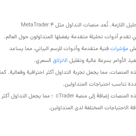
توفر منصات التداول واجهة المستخدم وأدوات التحليل اللازمة. تُعد منصات التداول مثل MetaTrader 4
اول التي تقدم أدوات تحليلة متقدمة يفضلها المتداولون حول العالم.
على
مؤشرات
فنية متقدمة وأدوات للرسم البياني، مما يساعد
فيذ الأوامر بسرعة عالية وتقليل
الانزلاق
السعري.
 المنصات، مما يجعل تجربة التداول أكثر احترافية وفعالية. كما
يوفر أوبوفاينانس بيئة تداول مستقرة و آمنة عبر هذه المنصات إضافةَ إلى منصة cTrader ؛ مما يجعل التداول أكثر
فة الاحتياجات المختلفة لدى المتداولين.