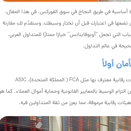
وة أساسية في طريق النجاح في سوق الفوركس. في هذا المقال،
تضعها في اعتبارك قبل أن تختار وسيطك، وسنقدّم لك مقارنة
 التي تجعل “أوبوفاينانس” خيارًا ممتازًا للمتداول العربي.
حيحة في عالم التداول.
ان أولاً
يجب أن يكون الوسيط مرخصًا ومنظمًا من قبل هيئات رقابية معترف بها مثل FCA ( المملكة المتحدة)، ASIC
تراخيص تضمن التزام الوسيط بالمعايير القانونية وحماية أموال العملاء. كما هو
ات رقابية مرموقة، مما يعزز من ثقة المتداولين فيه.