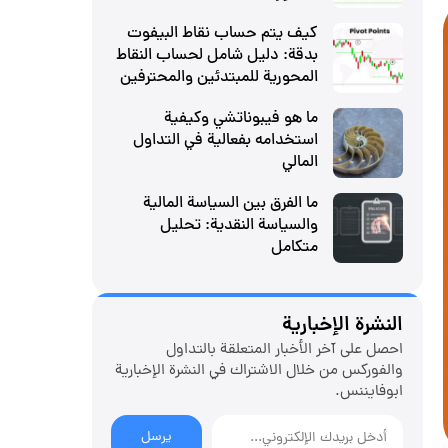
كيف يتم حساب نقاط البيفوت
بدقة: دليل شامل لحساب النقاط
المحورية للمبتدئين والمحترفين
ما هو فيبوناتشي وكيفية
استخدامه بفعالية في التداول
المالي
ما الفرق بين السياسة المالية
والسياسة النقدية: تحليل
متكامل
النشرة الإخبارية
احصل على آخر الأخبار المتعلقة بالتداول
والفوركس من خلال الاشتراك في النشرة الإخبارية
ابوفایننس.
يرسل