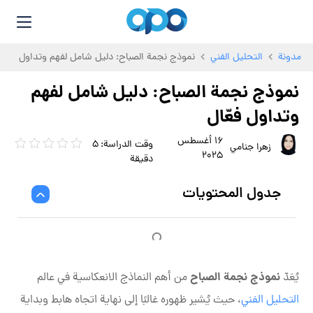
مدونة
التحليل الفني
نموذج نجمة الصباح: دليل شامل لفهم وتداول
فعّال
نموذج نجمة الصباح: دليل شامل لفهم
وتداول فعّال
16 أغسطس
زهرا جنامي
2025
جدول المحتويات
نموذج نجمة الصباح
يُعَدّ
من أهم النماذج الانعكاسية في عالم
التحليل الفني
، حيث يُشير ظهوره غالبًا إلى نهاية اتجاه هابط وبداية