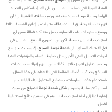
نموذج نجمة الصباح
في النهاية، يمكن القول إن
يُعد من النماذج
الفنية القوية التي تساعد المتداولين على التنبؤ بانعكاس الاتجاه
الهابط وبداية موجة صعود جديدة. ورغم بساطته الظاهرية، إلا أن
فهم تفاصيله وتطبيق قواعده بدقة، مثل انتظار إغلاق الشمعة الثالثة
ووضع مستويات وقف الخسارة، يجعل منه أداة فعالة ضمن أي
استراتيجية تداول ناجحة. لكن من الضروري ألا يقع المتداول في
شمعة نجمة الصباح
فخ الاعتماد المطلق على
، إذ يجب دمجها مع
أدوات التحليل الفني الأخرى مثل خطوط الاتجاه والمؤشرات الفنية
وحجم التداول لتعزيز دقتها. كذلك، من المهم إدراك محدوديات
النموذج وتجنّب الأخطاء الشائعة التي ناقشناها في هذا المقال.
باستخدام هذه المعلومات، يستطيع المتداول بناء قراراته على
شكل شمعة نجمة الصباح
أسس أكثر صلابة وتحويل
من مجرد
إشارة فنية إلى أداة استراتيجية تساهم في تحقيق نتائج استثمارية
أفضل.