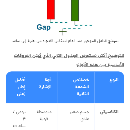
نموذج الطفل المهجور عند القاع انعكاس الاتجاه من هابط إلى صاعد
للتوضيح أكثر، نستعرض الجدول التالي الذي يُبيّن الفروقات
الأساسية بين هذه الأنواع
:
النوع
خصائص
قوة
أفضل
الشمعة
الإشارة
إطار
الثانية
زمني
الكلاسيكي
جسم صغير
متوسطة
يومي /
عادي
– قوية
4
ساعات