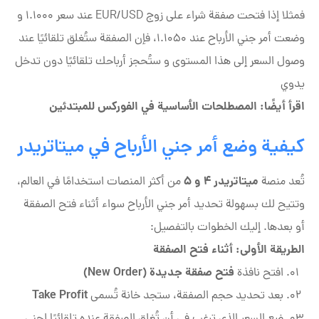
فمثلا إذا فتحت صفقة شراء على زوج EUR/USD عند سعر 1.1000 و
وضعت أمر جني الأرباح عند 1.1050، فإن الصفقة ستُغلق تلقائيًا عند
وصول السعر إلى هذا المستوى و ستُحجز أرباحك تلقائيًا دون تدخل
يدوي
اقرأ أيضًا:
المصطلحات الأساسية في الفوركس للمبتدئين
كيفية وضع أمر جني الأرباح في ميتاتريدر
ميتاتريدر 4 و 5
تُعد منصة
من أكثر المنصات استخدامًا في العالم،
وتتيح لك بسهولة تحديد أمر جني الأرباح سواء أثناء فتح الصفقة
أو بعدها. إليك الخطوات بالتفصيل:
الطريقة الأولى: أثناء فتح الصفقة
فتح صفقة جديدة (New Order)
افتح نافذة
Take Profit
بعد تحديد حجم الصفقة، ستجد خانة تُسمى