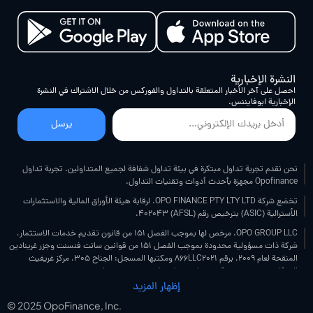
النشرة الإخبارية
احصل على آخر الأخبار المتعلقة بالتداول والفوركس من خلال الاشتراك في النشرة
الإخبارية ابوفایننس.
يرسل
نحن نقدم تجربة تداول مبتكرة في بيئة تداول شفافة لجميع المتداولين. تجربة تداول
Opofinance مجهزة بأحدث أدوات وتقنيات التداول.
تخضع شركة OPO FINANCE PTY LTY LTD. لرقابة هيئة الأوراق المالية والاستثمارات
الأسترالية (ASIC) بترخيص رقم (AFSL) 402043.
OPO GROUP LLC. مرخص لها بموجب الفصل 151 من قانون تقديم خدمات الاستثمار،
شركة ذات مسؤولية محدودة بموجب الفصل 151 من قوانين سانت فنسنت وجزر غرينادين
المنقحة لعام 2009، برقم 866LLC2021 ومكتبها المسجل: الجناح 305، مركز غريفيث
للشركات، بيتشمونت، كينغستاون، سانت فنسنت وجزر غرينادين.
إظهار المزيد
شركة OPO FINANCE (PTY) LTD مرخصة ومنظمة من قبل هيئة سلوكيات القطاع المالي
في جنوب أفريقيا ("FSCA")، ترخيص رقم 54594 (ساري المفعول في 20 مايو 2025).
© 2025 OpoFinance, Inc.